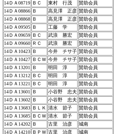
14ＤＡ08719
ＢＣ
東村 行茂
賛助会員
14ＤＡ08866
Ｂ
高見澤 正彦
賛助会員
14ＤＡ08868
Ｂ
高見澤 正彦
賛助会員
14ＤＡ09505
Ｂ
工藤 学
賛助会員
14ＤＡ09659
ＢＣ
武浪 勝宏
賛助会員
14ＤＡ09660
ＲＣ
武浪 勝宏
賛助会員
14ＤＡ10423
Ｂ
今井 チサ子
賛助会員
14ＤＡ10427
ＢＣＷ
今井 チサ子
賛助会員
14ＤＡ13201
Ｂ
明田 淳
賛助会員
14ＤＡ13212
ＢＣ
明田 淳
賛助会員
14ＤＡ13221
ＢＣ
明田 淳
賛助会員
14ＤＡ13601
Ｂ
小谷野 忠夫
賛助会員
14ＤＡ13602
Ｂ
小谷野 忠夫
賛助会員
14ＤＡ13683
ＢＬＫ
清水 節子
賛助会員
14ＤＡ13685
ＢＣＷ
清水 節子
賛助会員
14ＤＡ14202
Ｂ
古里 治彦
城南
14ＤＡ14210
ＢＰＷ
古里 治彦
城南