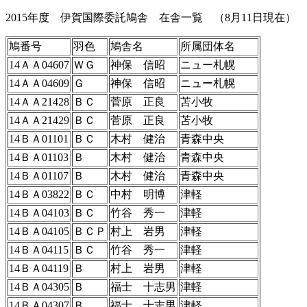
2015年度 伊賀国際委託鳩舎 在舎一覧 （8月11日現在） 8
鳩番号
羽色
鳩舎名
所属団体名
14ＡＡ04607
ＷＧ
神保 信昭
ニュー札幌
14ＡＡ04609
Ｇ
神保 信昭
ニュー札幌
14ＡＡ21428
ＢＣ
菅原 正良
苫小牧
14ＡＡ21429
ＢＣ
菅原 正良
苫小牧
14ＢＡ01101
ＢＣ
木村 健治
青森中央
14ＢＡ01103
Ｂ
木村 健治
青森中央
14ＢＡ01107
Ｂ
木村 健治
青森中央
14ＢＡ03822
ＢＣ
中村 明博
津軽
14ＢＡ04103
ＢＣ
竹谷 秀一
津軽
14ＢＡ04105
ＢＣＰ
村上 岩男
津軽
14ＢＡ04115
ＢＣ
竹谷 秀一
津軽
14ＢＡ04119
Ｂ
村上 岩男
津軽
14ＢＡ04305
Ｂ
福士 十志男
津軽
14ＢＡ04307
Ｂ
福士 十志男
津軽