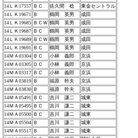
14ＬＫ17557
ＢＣ
佐久間 稔
東金セントラル
14ＬＫ19671
Ｂ
鶴岡 英男
成田
14ＬＫ19685
ＢＣＷ
鶴岡 英男
成田
14ＬＫ19687
ＢＣ
鶴岡 英男
成田
14ＬＫ19689
ＢＣＷ
鶴岡 英男
成田
14ＬＫ19691
ＢＣ
鶴岡 英男
成田
14ＭＡ03304
ＢＣ
小林 義郎
京浜
14ＭＡ03305
ＤＣ
小林 義郎
京浜
14ＭＡ03317
ＢＣ
小林 義郎
京浜
14ＭＡ03819
Ｂ
福原 幹夫
京浜
14ＭＡ03830
Ｂ
福原 幹夫
京浜
14ＭＡ05491
ＢＣ
吉川 謙二
城東
14ＭＡ05495
ＢＣ
吉川 謙二
城東
14ＭＡ05500
ＢＣ
吉川 謙二
城東
14ＭＡ05504
Ｂ
吉川 謙二
城東
14ＭＡ05517
Ｂ
吉川 謙二
城東