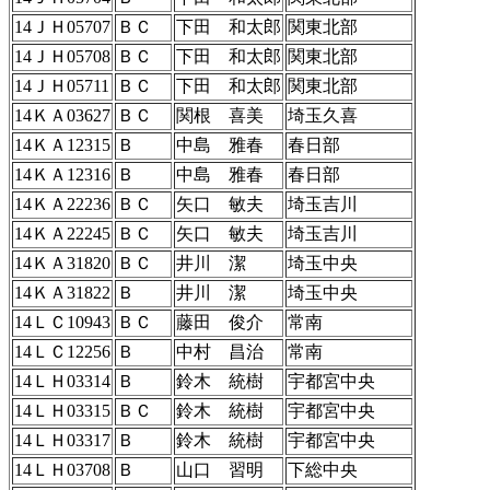
14ＪＨ05707
ＢＣ
下田 和太郎
関東北部
14ＪＨ05708
ＢＣ
下田 和太郎
関東北部
14ＪＨ05711
ＢＣ
下田 和太郎
関東北部
14ＫＡ03627
ＢＣ
関根 喜美
埼玉久喜
14ＫＡ12315
Ｂ
中島 雅春
春日部
14ＫＡ12316
Ｂ
中島 雅春
春日部
14ＫＡ22236
ＢＣ
矢口 敏夫
埼玉吉川
14ＫＡ22245
ＢＣ
矢口 敏夫
埼玉吉川
14ＫＡ31820
ＢＣ
井川 潔
埼玉中央
14ＫＡ31822
Ｂ
井川 潔
埼玉中央
14ＬＣ10943
ＢＣ
藤田 俊介
常南
14ＬＣ12256
Ｂ
中村 昌治
常南
14ＬＨ03314
Ｂ
鈴木 統樹
宇都宮中央
14ＬＨ03315
ＢＣ
鈴木 統樹
宇都宮中央
14ＬＨ03317
Ｂ
鈴木 統樹
宇都宮中央
14ＬＨ03708
Ｂ
山口 習明
下総中央