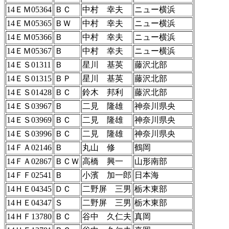
14ＥＭ05364
ＢＣ
中村 幸夫
ニュー横浜
14ＥＭ05365
ＢＷ
中村 幸夫
ニュー横浜
14ＥＭ05366
Ｂ
中村 幸夫
ニュー横浜
14ＥＭ05367
Ｂ
中村 幸夫
ニュー横浜
14ＥＳ01311
Ｂ
星川 基英
藤沢北部
14ＥＳ01315
ＢＰ
星川 基英
藤沢北部
14ＥＳ01428
ＢＣ
鈴木 邦利
藤沢北部
14ＥＳ03967
Ｂ
二見 隆雄
神奈川県央
14ＥＳ03969
ＢＣ
二見 隆雄
神奈川県央
14ＥＳ03996
ＢＣ
二見 隆雄
神奈川県央
14ＦＡ02146
Ｂ
丸山 修
鶴岡
14ＦＡ02867
ＢＣＷ
高橋 興一
山形南部
14ＦＦ02541
Ｂ
小濱 加一郎
日本海
14ＨＥ04345
ＤＣ
二野屏 三男
栃木東部
14ＨＥ04347
Ｓ
二野屏 三男
栃木東部
14ＨＦ13780
ＢＣ
谷中 久仁夫
真岡