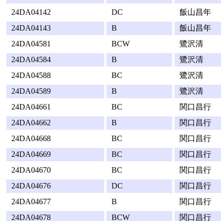
24DA04142
DC
飯山昌年
24DA04143
B
飯山昌年
24DA04581
BCW
鷺沢清
24DA04584
B
鷺沢清
24DA04588
BC
鷺沢清
24DA04589
B
鷺沢清
24DA04661
BC
関口昌行
24DA04662
B
関口昌行
24DA04668
BC
関口昌行
24DA04669
BC
関口昌行
24DA04670
BC
関口昌行
24DA04676
DC
関口昌行
24DA04677
B
関口昌行
24DA04678
BCW
関口昌行