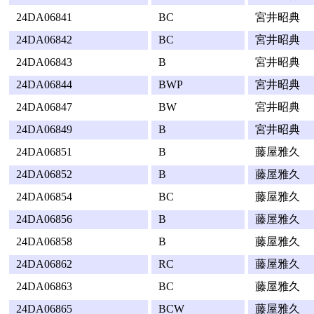
24DA06841
BC
宮井昭典
24DA06842
BC
宮井昭典
24DA06843
B
宮井昭典
24DA06844
BWP
宮井昭典
24DA06847
BW
宮井昭典
24DA06849
B
宮井昭典
24DA06851
B
藤屋雅久
24DA06852
B
藤屋雅久
24DA06854
BC
藤屋雅久
24DA06856
B
藤屋雅久
24DA06858
B
藤屋雅久
24DA06862
RC
藤屋雅久
24DA06863
BC
藤屋雅久
24DA06865
BCW
藤屋雅久