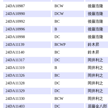
24DA10987
BCW
後藤浩隆
24DA10990
DCW
後藤浩隆
24DA10992
BC
後藤浩隆
24DA10996
B
後藤浩隆
24DA10998
DC
後藤浩隆
24DA11139
BCWP
鈴木昇
24DA11140
BC
鈴木昇
24DA11317
DC
岡井利之
24DA11319
B
岡井利之
24DA11326
BC
岡井利之
24DA11328
DC
岡井利之
24DA11329
DC
岡井利之
24DA11330
BCW
岡井利之
24DA11403
DC
居藤金八郎