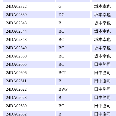
24DA02322
G
坂本幸也
24DA02339
DC
坂本幸也
24DA02343
B
坂本幸也
24DA02344
BC
坂本幸也
24DA02348
BC
坂本幸也
24DA02349
BC
坂本幸也
24DA02350
BC
坂本幸也
24DA02605
BC
田中勝司
24DA02606
BCP
田中勝司
24DA02611
B
田中勝司
24DA02622
BWP
田中勝司
24DA02623
B
田中勝司
24DA02630
BC
田中勝司
24DA02632
B
田中勝司