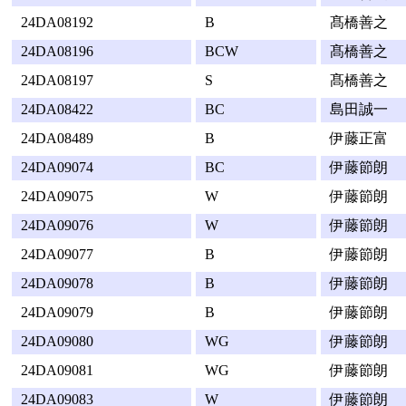
24DA08192
B
髙橋善之
24DA08196
BCW
髙橋善之
24DA08197
S
髙橋善之
24DA08422
BC
島田誠一
24DA08489
B
伊藤正富
24DA09074
BC
伊藤節朗
24DA09075
W
伊藤節朗
24DA09076
W
伊藤節朗
24DA09077
B
伊藤節朗
24DA09078
B
伊藤節朗
24DA09079
B
伊藤節朗
24DA09080
WG
伊藤節朗
24DA09081
WG
伊藤節朗
24DA09083
W
伊藤節朗