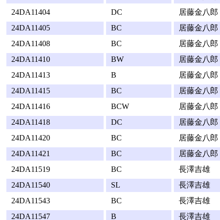
24DA11404
DC
居藤金八郎
24DA11405
BC
居藤金八郎
24DA11408
BC
居藤金八郎
24DA11410
BW
居藤金八郎
24DA11413
B
居藤金八郎
24DA11415
BC
居藤金八郎
24DA11416
BCW
居藤金八郎
24DA11418
DC
居藤金八郎
24DA11420
BC
居藤金八郎
24DA11421
BC
居藤金八郎
24DA11519
BC
長澤吉雄
24DA11540
SL
長澤吉雄
24DA11543
BC
長澤吉雄
24DA11547
B
長澤吉雄