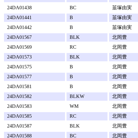
24DA01438
BC
韮塚由実
24DA01441
B
韮塚由実
24DA01442
B
韮塚由実
24DA01567
BLK
北岡豊
24DA01569
RC
北岡豊
24DA01573
BLK
北岡豊
24DA01575
B
北岡豊
24DA01577
B
北岡豊
24DA01581
B
北岡豊
24DA01582
BLKW
北岡豊
24DA01583
WM
北岡豊
24DA01585
RC
北岡豊
24DA01587
BLK
北岡豊
24DA01588
BC
北岡豊