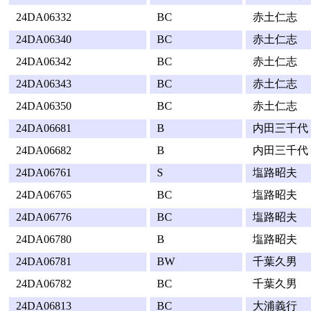
24DA06332
BC
赤土仁志
24DA06340
BC
赤土仁志
24DA06342
BC
赤土仁志
24DA06343
BC
赤土仁志
24DA06350
BC
赤土仁志
24DA06681
B
内田三千代
24DA06682
B
内田三千代
24DA06761
S
塩路昭夫
24DA06765
BC
塩路昭夫
24DA06776
BC
塩路昭夫
24DA06780
B
塩路昭夫
24DA06781
BW
千葉久男
24DA06782
BC
千葉久男
24DA06813
BC
大浦義行