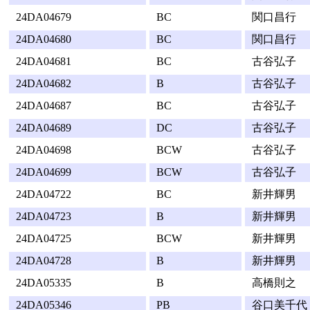
24DA04679
BC
関口昌行
24DA04680
BC
関口昌行
24DA04681
BC
古谷弘子
24DA04682
B
古谷弘子
24DA04687
BC
古谷弘子
24DA04689
DC
古谷弘子
24DA04698
BCW
古谷弘子
24DA04699
BCW
古谷弘子
24DA04722
BC
新井輝男
24DA04723
B
新井輝男
24DA04725
BCW
新井輝男
24DA04728
B
新井輝男
24DA05335
B
高橋則之
24DA05346
PB
谷口美千代