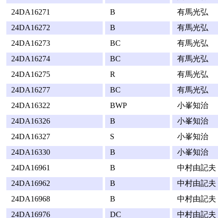
24DA16271
B
有馬光弘
24DA16272
B
有馬光弘
24DA16273
BC
有馬光弘
24DA16274
BC
有馬光弘
24DA16275
R
有馬光弘
24DA16277
BC
有馬光弘
24DA16322
BWP
小峯知治
24DA16326
B
小峯知治
24DA16327
S
小峯知治
24DA16330
B
小峯知治
24DA16961
B
中村由記夫
24DA16962
B
中村由記夫
24DA16968
B
中村由記夫
24DA16976
DC
中村由記夫