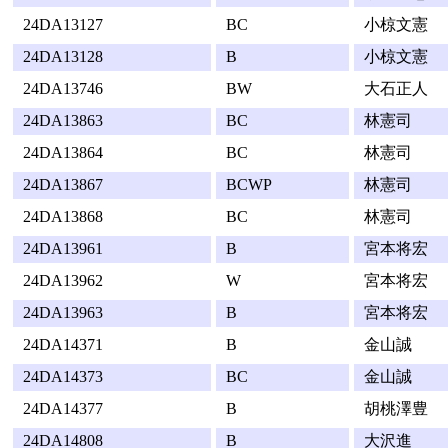
24DA13127
BC
小椋文憲
24DA13128
B
小椋文憲
24DA13746
BW
大石正人
24DA13863
BC
林憲司
24DA13864
BC
林憲司
24DA13867
BCWP
林憲司
24DA13868
BC
林憲司
24DA13961
B
宮本将宏
24DA13962
W
宮本将宏
24DA13963
B
宮本将宏
24DA14371
B
金山誠
24DA14373
BC
金山誠
24DA14377
B
胡桃澤豊
24DA14808
B
大沢進