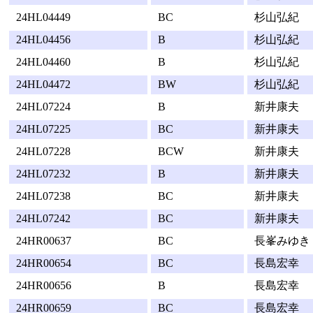
24HL04449
BC
杉山弘紀
24HL04456
B
杉山弘紀
24HL04460
B
杉山弘紀
24HL04472
BW
杉山弘紀
24HL07224
B
新井康夫
24HL07225
BC
新井康夫
24HL07228
BCW
新井康夫
24HL07232
B
新井康夫
24HL07238
BC
新井康夫
24HL07242
BC
新井康夫
24HR00637
BC
長峯みゆき
24HR00654
BC
長島宏幸
24HR00656
B
長島宏幸
24HR00659
BC
長島宏幸