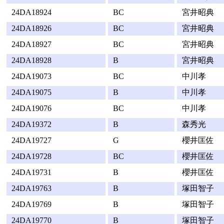
24DA18924
BC
宮井昭典
24DA18926
BC
宮井昭典
24DA18927
BC
宮井昭典
24DA18928
B
宮井昭典
24DA19073
BC
中川孝
24DA19075
B
中川孝
24DA19076
BC
中川孝
24DA19372
B
森秀光
24DA19727
G
櫻井匡佐
24DA19728
BC
櫻井匡佐
24DA19731
B
櫻井匡佐
24DA19763
B
塚田智子
24DA19769
B
塚田智子
24DA19770
B
塚田智子