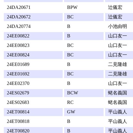
24DA20671
BPW
辻儀宏
24DA20672
BC
辻儀宏
24DA20774
B
小池由明
24EE00822
B
山口友一
24EE00823
BC
山口友一
24EE00824
BC
山口友一
24EE01689
B
二見隆雄
24EE01692
BC
二見隆雄
24EE02370
B
山口友一
24ES02679
BCW
蛯名義国
24ES02683
RC
蛯名義国
24ET00814
GW
平山義人
24ET00818
B
平山義人
24ET00820
B
平山義人