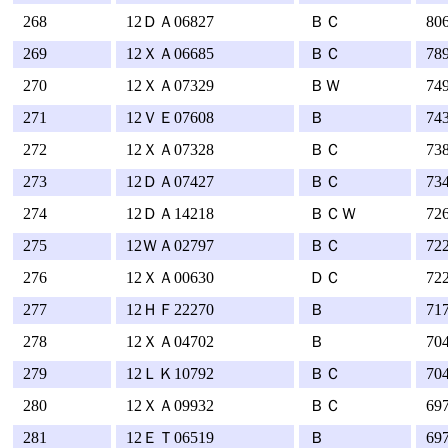
268
12ＤＡ06827
ＢＣ
80
269
12ＸＡ06685
ＢＣ
78
270
12ＸＡ07329
ＢＷ
74
271
12ＶＥ07608
Ｂ
74
272
12ＸＡ07328
ＢＣ
73
273
12ＤＡ07427
ＢＣ
73
274
12ＤＡ14218
ＢＣＷ
72
275
12ＷＡ02797
ＢＣ
72
276
12ＸＡ00630
ＤＣ
72
277
12ＨＦ22270
Ｂ
71
278
12ＸＡ04702
Ｂ
70
279
12ＬＫ10792
ＢＣ
70
280
12ＸＡ09932
ＢＣ
69
281
12ＥＴ06519
Ｂ
69