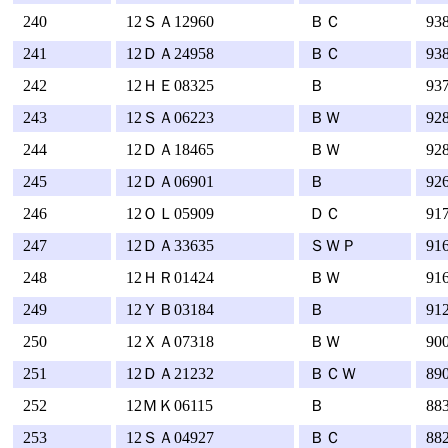
240
12ＳＡ12960
ＢＣ
93
241
12ＤＡ24958
ＢＣ
93
242
12ＨＥ08325
Ｂ
93
243
12ＳＡ06223
ＢＷ
92
244
12ＤＡ18465
ＢＷ
92
245
12ＤＡ06901
Ｂ
92
246
12ＯＬ05909
ＤＣ
91
247
12ＤＡ33635
ＳＷＰ
91
248
12ＨＲ01424
ＢＷ
91
249
12ＹＢ03184
Ｂ
91
250
12ＸＡ07318
ＢＷ
90
251
12ＤＡ21232
ＢＣＷ
89
252
12ＭＫ06115
Ｂ
88
253
12ＳＡ04927
ＢＣ
88