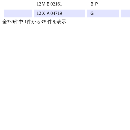
12ＭＢ02161
ＢＰ
12ＸＡ04719
Ｇ
全339件中 1件から339件を表示