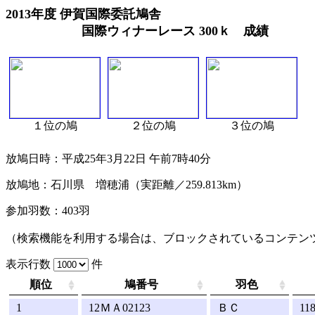
2013年度 伊賀国際委託鳩舎
国際ウィナーレース 300ｋ 成績
１位の鳩
２位の鳩
３位の鳩
放鳩日時：平成25年3月22日 午前7時40分
放鳩地：石川県 増穂浦（実距離／259.813km）
参加羽数：
403
羽
（検索機能を利用する場合は、ブロックされているコンテン
表示行数
件
順位
鳩番号
羽色
1
12ＭＡ02123
ＢＣ
11