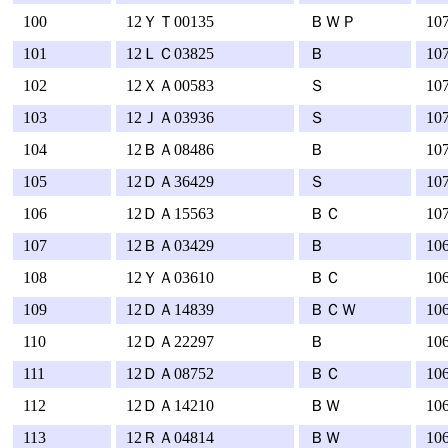
100
12ＹＴ00135
ＢＷＰ
10
101
12ＬＣ03825
Ｂ
10
102
12ＸＡ00583
Ｓ
10
103
12ＪＡ03936
Ｓ
10
104
12ＢＡ08486
Ｂ
10
105
12ＤＡ36429
Ｓ
10
106
12ＤＡ15563
ＢＣ
10
107
12ＢＡ03429
Ｂ
10
108
12ＹＡ03610
ＢＣ
10
109
12ＤＡ14839
ＢＣＷ
10
110
12ＤＡ22297
Ｂ
10
111
12ＤＡ08752
ＢＣ
10
112
12ＤＡ14210
ＢＷ
10
113
12ＲＡ04814
ＢＷ
10