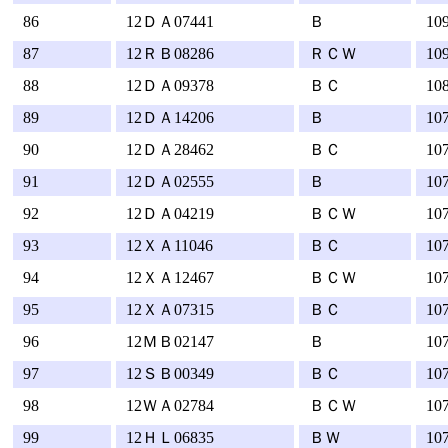
86
12ＤＡ07441
Ｂ
10
87
12ＲＢ08286
ＲＣＷ
10
88
12ＤＡ09378
ＢＣ
10
89
12ＤＡ14206
Ｂ
10
90
12ＤＡ28462
ＢＣ
10
91
12ＤＡ02555
Ｂ
10
92
12ＤＡ04219
ＢＣＷ
10
93
12ＸＡ11046
ＢＣ
10
94
12ＸＡ12467
ＢＣＷ
10
95
12ＸＡ07315
ＢＣ
10
96
12ＭＢ02147
Ｂ
10
97
12ＳＢ00349
ＢＣ
10
98
12ＷＡ02784
ＢＣＷ
10
99
12ＨＬ06835
ＢＷ
10