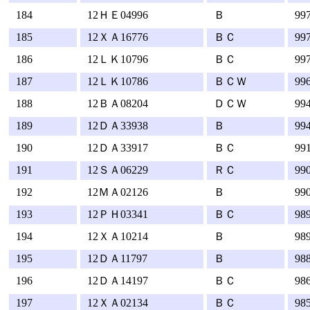
184
12ＨＥ04996
Ｂ
99
185
12ＸＡ16776
ＢＣ
99
186
12ＬＫ10796
ＢＣ
99
187
12ＬＫ10786
ＢＣＷ
99
188
12ＢＡ08204
ＤＣＷ
99
189
12ＤＡ33938
Ｂ
99
190
12ＤＡ33917
ＢＣ
99
191
12ＳＡ06229
ＲＣ
99
192
12ＭＡ02126
Ｂ
99
193
12ＰＨ03341
ＢＣ
98
194
12ＸＡ10214
Ｂ
98
195
12ＤＡ11797
Ｂ
98
196
12ＤＡ14197
ＢＣ
98
197
12ＸＡ02134
ＢＣ
98