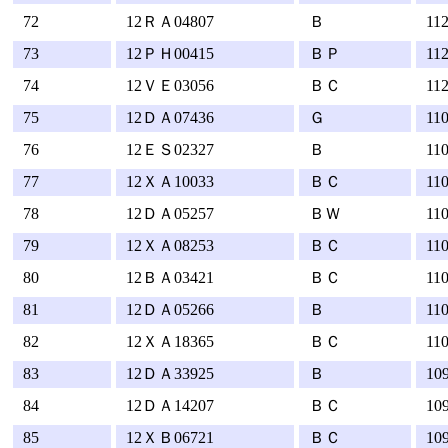
72
12ＲＡ04807
Ｂ
11
73
12ＰＨ00415
ＢＰ
11
74
12ＶＥ03056
ＢＣ
11
75
12ＤＡ07436
Ｇ
11
76
12ＥＳ02327
Ｂ
11
77
12ＸＡ10033
ＢＣ
110
78
12ＤＡ05257
ＢＷ
11
79
12ＸＡ08253
ＢＣ
11
80
12ＢＡ03421
ＢＣ
11
81
12ＤＡ05266
Ｂ
11
82
12ＸＡ18365
ＢＣ
11
83
12ＤＡ33925
Ｂ
10
84
12ＤＡ14207
ＢＣ
10
85
12ＸＢ06721
ＢＣ
10