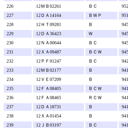
226
12ＭＢ02261
ＢＣ
95
227
12ＤＡ14164
ＢＷＰ
95
228
12ＨＴ09281
Ｂ
94
229
12ＤＡ36423
Ｗ
94
230
12ＮＡ00644
ＢＣ
94
231
12ＸＡ09487
ＢＣＷ
94
232
12ＰＦ01247
ＢＣ
94
233
12ＭＢ02177
Ｂ
94
234
12ＶＥ07209
Ｂ
94
235
12ＦＡ08405
ＢＣＷ
94
236
12ＦＡ08465
ＲＣＷ
94
237
12ＤＡ18731
Ｂ
94
238
12ＸＡ01454
Ｂ
94
239
12ＪＢ03197
ＢＣ
94