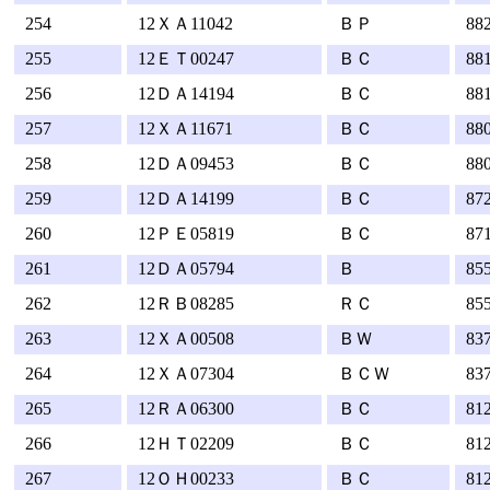
254
12ＸＡ11042
ＢＰ
88
255
12ＥＴ00247
ＢＣ
88
256
12ＤＡ14194
ＢＣ
88
257
12ＸＡ11671
ＢＣ
88
258
12ＤＡ09453
ＢＣ
88
259
12ＤＡ14199
ＢＣ
87
260
12ＰＥ05819
ＢＣ
87
261
12ＤＡ05794
Ｂ
85
262
12ＲＢ08285
ＲＣ
85
263
12ＸＡ00508
ＢＷ
83
264
12ＸＡ07304
ＢＣＷ
83
265
12ＲＡ06300
ＢＣ
81
266
12ＨＴ02209
ＢＣ
81
267
12ＯＨ00233
ＢＣ
81