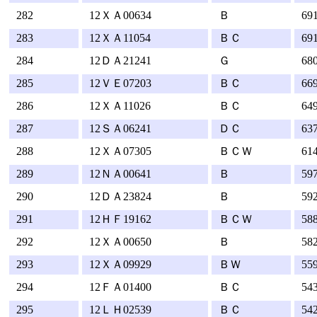
282
12ＸＡ00634
Ｂ
69
283
12ＸＡ11054
ＢＣ
69
284
12ＤＡ21241
Ｇ
68
285
12ＶＥ07203
ＢＣ
66
286
12ＸＡ11026
ＢＣ
64
287
12ＳＡ06241
ＤＣ
63
288
12ＸＡ07305
ＢＣＷ
61
289
12ＮＡ00641
Ｂ
59
290
12ＤＡ23824
Ｂ
59
291
12ＨＦ19162
ＢＣＷ
58
292
12ＸＡ00650
Ｂ
58
293
12ＸＡ09929
ＢＷ
55
294
12ＦＡ01400
ＢＣ
54
295
12ＬＨ02539
ＢＣ
54