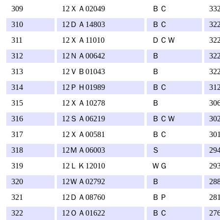
309
12ＸＡ02049
ＢＣ
33
310
12ＤＡ14803
ＢＣ
32
311
12ＸＡ11010
ＤＣＷ
32
312
12ＮＡ00642
Ｂ
32
313
12ＶＢ01043
Ｂ
32
314
12ＰＨ01989
ＢＣ
31
315
12ＸＡ10278
Ｂ
30
316
12ＳＡ06219
ＢＣＷ
30
317
12ＸＡ00581
ＢＣ
30
318
12ＭＡ06003
Ｓ
29
319
12ＬＫ12010
ＷＧ
29
320
12ＷＡ02792
Ｂ
28
321
12ＤＡ08760
ＢＰ
28
322
12ＯＡ01622
ＢＣ
27