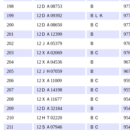
198
12ＤＡ08753
Ｂ
97
199
12ＤＡ09392
ＢＬＫ
97
200
12ＤＡ08650
ＢＣ
97
201
12ＤＡ12399
Ｂ
97
202
12ＪＡ05379
Ｂ
97
203
12ＸＡ02069
ＢＣ
97
204
12ＸＡ04536
Ｂ
96
205
12ＪＨ07059
Ｂ
96
206
12ＸＡ11009
ＢＣ
95
207
12ＤＡ14198
ＢＣ
95
208
12ＸＡ11677
ＢＣ
95
209
12ＤＡ32184
Ｂ
95
210
12ＨＴ02220
ＢＣ
95
211
12ＳＡ07946
ＢＣ
95