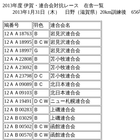
2013年度 伊賀・連合会対抗レース 在舎一覧
2013年1月31日（木） 日野（滋賀県）20km訓練後 656
鳩番号
羽色
連合会名
12ＡＡ18763
Ｂ
岩見沢連合会
12ＡＡ18995
ＢＣＷ
岩見沢連合会
12ＡＡ18997
Ｇ
岩見沢連合会
12ＡＡ22808
Ｂ
苫小牧連合会
12ＡＡ23692
Ｂ
苫小牧連合会
12ＡＡ23798
ＤＣ
苫小牧連合会
12ＡＡ09089
ＢＣ
北日本連合会
12ＡＡ09103
Ｂ
北日本連合会
12ＡＡ19491
ＤＣＷ
ニュー札幌連合会
12ＡＢ00283
Ｂ
上磯連合会
12ＡＢ03029
Ｂ
上磯連合会
12ＡＢ00502
ＢＣＷ
函館連合会
12ＡＢ00570
ＢＣＷ
函館連合会