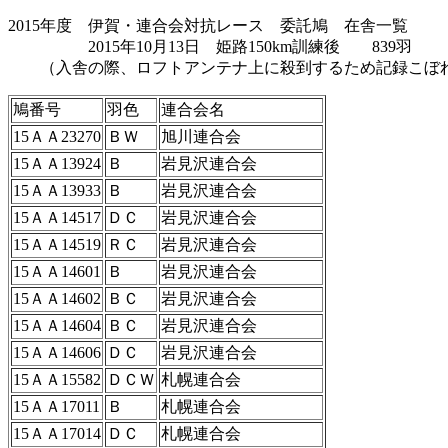
2015年度 伊賀・連合会対抗レース 委託鳩 在舎一覧
2015年10月13日 姫路150km訓練後 839羽
（入舎の際、ロフトアンテナ上に殺到するため記録こぼれ
鳩番号
羽色
連合会名
15ＡＡ23270
ＢＷ
旭川連合会
15ＡＡ13924
Ｂ
岩見沢連合会
15ＡＡ13933
Ｂ
岩見沢連合会
15ＡＡ14517
ＤＣ
岩見沢連合会
15ＡＡ14519
ＲＣ
岩見沢連合会
15ＡＡ14601
Ｂ
岩見沢連合会
15ＡＡ14602
ＢＣ
岩見沢連合会
15ＡＡ14604
ＢＣ
岩見沢連合会
15ＡＡ14606
ＤＣ
岩見沢連合会
15ＡＡ15582
ＤＣＷ
札幌連合会
15ＡＡ17011
Ｂ
札幌連合会
15ＡＡ17014
ＤＣ
札幌連合会